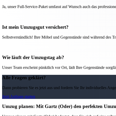
Ja, unser Full-Service-Paket umfasst auf Wunsch auch das professio
Ist mein Umzugsgut versichert?
Selbstverständlich! Ihre Möbel und Gegenstände sind während des Tra
Wie läuft der Umzugstag ab?
Unser Team erscheint pünktlich vor Ort, lädt Ihre Gegenstände sorgfälti
Alle Fragen geklärt?
Dann probieren Sie es jetzt aus und fordern Sie Ihr individuelles Ang
Jetzt Anfrage starten
Umzug planen: Mit Gartz (Oder) den perfekten Umzu